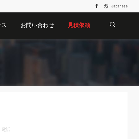
Japanese
ース
お問い合わせ
見積依頼
描
述