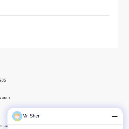
905
s.com
Mr. Shen
es.com