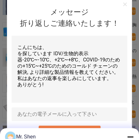
く冷たいゲルのパック
メッセージ
今すぐお問い合わせ
折り返しご連絡いたします！
ヘルスケアの接触再使用可能で熱く冷たいパックは胸
の生化学的な試薬のために玉が付きます
今すぐお問い合わせ
ポリ塩化ビニールの痛みの軽減のヘルスケアのための
再使用可能で熱く、冷たいゲルのパック
今すぐお問い合わせ
接触ゲルの医学の圧縮機械のための冷却のビードの熱
く冷たいゲルのパック
今すぐお問い合わせ
SGS 64℉/18℃ PCMの冷却のベストの有機性相変化
材料プロダクト
今すぐお問い合わせ
COVID-19のコールド チェーンの包装および医療機器
送信
のための有機性相変化の物質的な製造業者
Mr. Shen