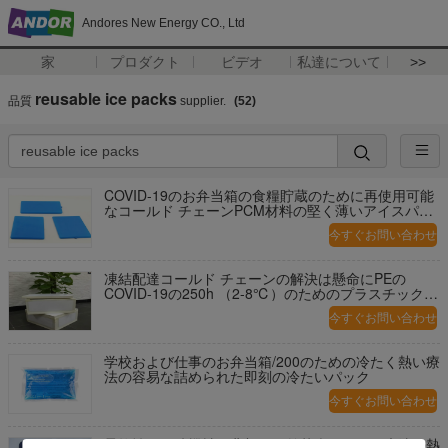
Andores New Energy CO., Ltd
家
プロダクト
ビデオ
私達について
>>
reusable ice packs
品質
supplier.
(52)
COVID-19のお弁当箱の食糧貯蔵のために再使用可能
なコールド チェーンPCM材料の堅く薄いアイスパッ
ク
今すぐお問い合わせ
凍結配達コールド チェーンの解決は懸命にPEの
COVID-19の250h （2-8℃）のためのプラスチック
ゲルのアイスパックを殻から取り出す
今すぐお問い合わせ
学校および仕事のお弁当箱/200のための冷たく熱い療
法の容易な詰められた即刻の冷たいパック
今すぐお問い合わせ
柔軟性の圧縮機械の背部及び首苦痛のための魔法の熱