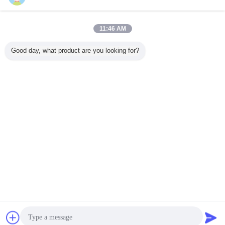
今すぐお問い合わせ
HDPEの堅い貝のフリーザーのCOVID-19の低温貯蔵
11:46 AM
および交通機関の水産養殖のための新しいコールド
チェーンPCM
今すぐお問い合わせ
Good day, what product are you looking for?
5 / 6
言語を変えて下さい
Japanese
ホーム
|
私達について
|
私達に連絡しなさい
|
地図
|
Privacy Policy
デスクトップの眺め
Copyright © 2017 - 2025 Andores New Energy CO., Ltd.
All rights reserved.
チャット
見積依頼