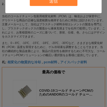
送信
2. コールドチェーンPCMの当社の利点
:
当社のコールドチェーン包装用相変化材料（PCM）は、輸送および保管中に、
デリケートな商品の正確な温度範囲を維持するために特別に設計されています。
主要メーカーとして、当社はプラスチック材料冷却エレメントの製造を専門と
し、プラスチックボックスの製造から液体充填までを社内で処理しています。こ
れにより、お客様固有のニーズに基づいて、形状、仕様、色、さらにはデザイン
をカスタマイズできます。
また、0～8℃、-10℃、-15℃、-18℃、-20℃、-30℃など、さまざまな相変化材
料（PCM）温度を実現するために、ゲル冷却液を調整することもできます。当
社の継続的な製品改善により、製品の完全性を維持するために不可欠な、コール
ドチェーンPCMソリューションの幅広い選択肢をお客様に提供しています。
相変化の物質的な冷却
pcm材料
アイスパック材料
札:
,
,
最高の価格で
COVID-19コールド チェーンPCMの
ためのANDORのコールド チェーン
PCMの相変化の物質的なPCM-18
HDPE/ペット300