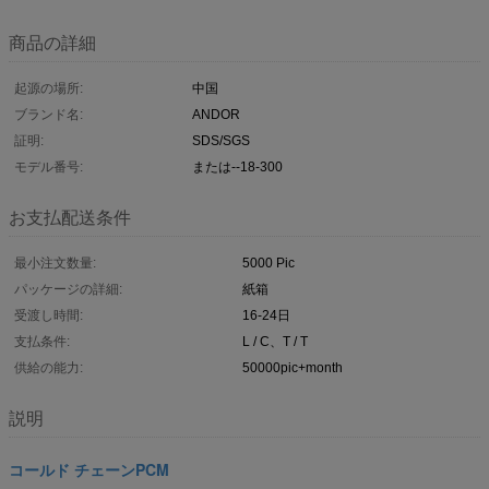
商品の詳細
起源の場所:
中国
ブランド名:
ANDOR
証明:
SDS/SGS
モデル番号:
または--18-300
お支払配送条件
最小注文数量:
5000 Pic
パッケージの詳細:
紙箱
受渡し時間:
16-24日
支払条件:
L / C、T / T
供給の能力:
50000pic+month
説明
コールド チェーンPCM