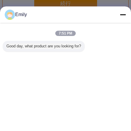
続行
Emily
コールド チェーンPCM
多く
7:51 PM
Good day, what product are you looking for?
安全なプラスチッ
相変化の物質的な
相変化の物質的な
COVID-
ク氷の煉瓦コール
環境- COVID-19コ
製造業者 COVID-
の再生利
ド チェーンPCM
ールド チェーン包
19のために包む輸
コールド 
装PCMのために友
送のコールド チェ
PCMの相
好的
ーンのため
質的な包
されたカ
言語を変えて下さい
Japanese
ホーム
|
私達について
|
私達に連絡しなさい
|
地図
|
Privacy Policy
デスクトップの眺め
Copyright © 2017 - 2026 Andores New Energy CO., Ltd.