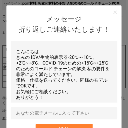
pcm材料
相変化材料の冷却
ANDORのコールド チェーンPCM
ハイライト:
,
,
コールドチェーン包装用相変化材料 (PCM-18) HDPE/PET 300 コールドチェー
メッセージ
ンPCM
折り返しご連絡いたします！
1. コールドチェーンPCMのプレート質量
:
PCM--(-18)/OR-18
300
外寸（L×W×H）：
6.30 ✘ 3.5✘ 1.18インチ（±0.2インチ）
空のゲルパック質量：
0.13ポンド（±0.05ポンド）
正味ゲル質量：
0.8ポンド（±0.01ポンド）
総質量：
0.93ポンド（±0.01ポンド）
フラスコ用材料：
HDPE/PET
相変化材料の適用は、コールドチェーン輸送において、より柔軟で、環境に優し
く、経済的で、安全で、制御可能です。
繰り返し使用でき、1回あたりのコストが低い
血漿、生物学的試薬、心臓弁などの医療分野で使用可能