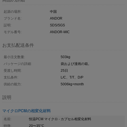
起源の場所:
中国
ブランド名:
ANDOR
証明:
SDS/SGS
モデル番号:
ANDOR-MIC
お支払配送条件
最小注文数量:
503kg
パッケージの詳細:
袋および漫画の箱。
受渡し時間:
25日
支払条件:
L/C、T/T、D/P
供給の能力:
5006kg+month
説明
マイクロPCMの相変化材料
名前:
恒温PCM マイクロ - カプセル相変化材料
特徴:
20〜35°C