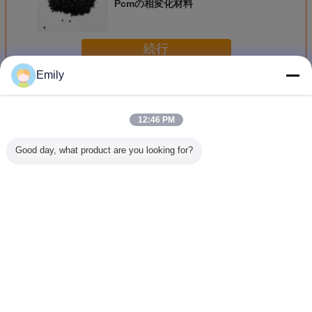
Pcmの相変化材料
続行
Emily
マイクロPCMの相変化材料
多く
12:46 PM
Good day, what product are you looking for?
された
熱管理解決のため
慰めの温度服装の
睡眠の青く涼しい
生地PCM
apsulated
のマイクロPCMの
ためのマイクロ
マット/ベッド枕屋
のゲル ボ
料PCMの
相変化材料/相変化
PCMの相変化材料
外の床のためのマ
のベスト
セル
の生地
イクロPCMの相変
必要な相
化材料
却のベ
言語を変えて下さい
Japanese
ホーム
|
私達について
|
私達に連絡しなさい
|
地図
|
Privacy Policy