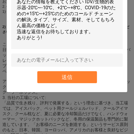
お買い求めいただけます。
2. 備考:
1) 価格条件: FOB上海 (USD$)
2) 支払い条件: デポジットとして30%T/T、出荷前に70%の残金をお支払いくだ
さい。
これらの製品も製造できます:
日常生活用: ワイン用ジェル入り冷却ラップ、ジェル入りクーラーバ
ッグ、アイスパック、ホットコールドパック、アイスベッドマット
レス、フラワーパールマッド、パールエアフレッシャー、製氷カッ
プ;
ペット用: 犬用冷却マット、ペット用冷却ベスト;
送信
アウトドアとスポーツ用: 冷却帽子、冷却スカーフ、冷凍アイスボッ
クス、冷凍アイスパック、スポーツ冷却タオル、クーラーバッグ、
クーラーボックス。
3. 当社の工場について:
「品質で生き残り、評判で発展する」という理念に基づき、当工場
では、アイスパック、ペット用クールジェルパッド、クールアイマ
スク、クール枕など、夏に必要な冷却製品だけでなく、ハンドウォ
ーマー、マジックホットパックなど、冬用の保温製品も専門的に製
造しています。「お客様のニーズを創造する」というサービス原則
のもと、日本、韓国、ヨーロッパ、アメリカのお客様と良好なビジ