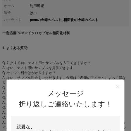
オーム:
利用可能
製造:
はい
pcmの冷却のベスト
相変化の冷却のベスト
ハイライト:
,
一定温度PCMマイクロカプセル相変化材料
1. よくある質問:
Q: 注文する前にテスト用のサンプルを入手できますか？
A: はい、テスト用のサンプルを提供できます。
Q: サンプル料金はかかりますか？
A: はい、サンプル料金をいただきます。金額はご希望のアイテムによって異な
りますが、最初の注文後に返金いたします。
Q: サンプルはどのくらいで届きますか？
メッセージ
A: 通常のアイテムであれば4日以内に届きます。
Q: 注文後、どのくらいで商品が届きますか？
折り返しご連絡いたします！
A: 注文確認とサンプル承認後、30日以内です。
Q: OEMは可能ですか？
A: はい、OEM注文は受け付けています。
Q: 市場で試してみたいのですが、少量購入できますか？
A: 小規模な卸売注文も受け付けていますので、オンラインでご注文いただけま
す。また、オンラインストアもございますので、お好きなものを1つまたは2つ