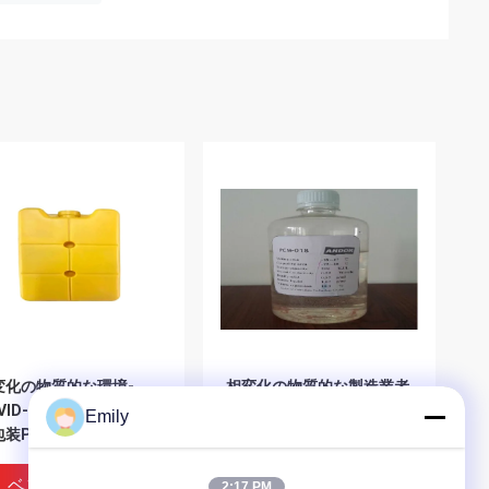
変化の物質的な環境-
相変化の物質的な製造業者
VID-19コールド チェー
COVID-19のために包む輸
Emily
包装PCMのために友好的
送のコールド チェーンのた
め
ベストプライス
ベストプライス
2:17 PM