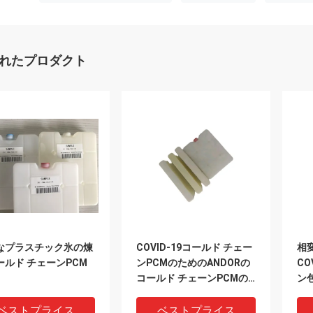
れたプロダクト
なプラスチック氷の煉
COVID-19コールド チェー
相
ールド チェーンPCM
ンPCMのためのANDORの
CO
コールド チェーンPCMの
ン
相変化の物質的なPCM-18
HDPE/ペット300
ベストプライス
ベストプライス