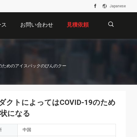
Japanese
ース
お問い合わせ
見積依頼
描
9のためのアイスパックのびんのクー
述
トによってはCOVID-19のため
状になる
所
中国