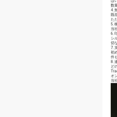
は
数
4
既
た
5.
当
6.
シ
切
7.
初め
件
8.
ど
T
オ
当