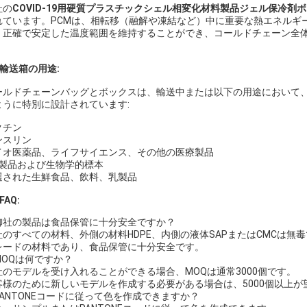
社の
COVID-19用硬質プラスチックシェル相変化材料製品ジェル保冷剤
れています。PCMは、相転移（融解や凍結など）中に重要な熱エネルギ
、正確で安定した温度範囲を維持することができ、コールドチェーン全
。
2 輸送箱の用途:
ールドチェーンバッグとボックスは、輸送中または以下の用途において
ように特別に設計されています:
クチン
ンスリン
イオ医薬品、ライフサイエンス、その他の医療製品
VD製品および生物学的標本
選された生鮮食品、飲料、乳製品
 FAQ:
. 御社の製品は食品保管に十分安全ですか？
社のすべての材料、外側の材料HDPE、内側の液体SAPまたはCMCは無毒
レードの材料であり、食品保管に十分安全です。
 MOQは何ですか？
社のモデルを受け入れることができる場合、MOQは通常3000個です。
客様のために新しいモデルを作成する必要がある場合は、5000個以上が
 PANTONEコードに従って色を作成できますか？