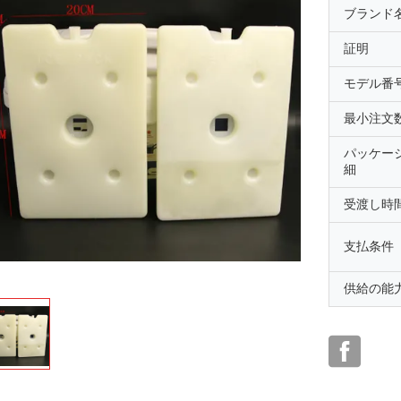
ブランド
証明
モデル番
最小注文
パッケー
細
受渡し時
支払条件
供給の能