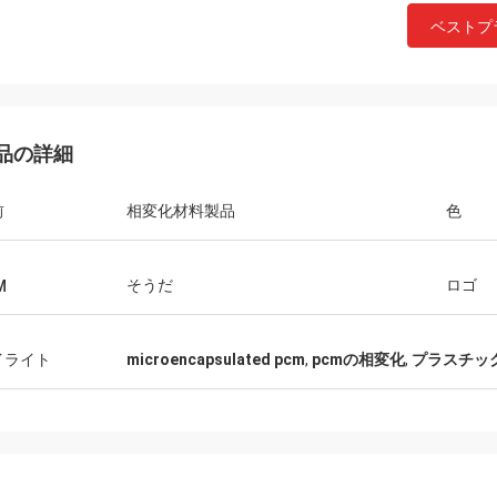
ベストプ
品の詳細
前
相変化材料製品
色
そうだ
ロゴ
M
Sammi
私達はANDORESからのすべてのコールド
sが、それ
チェーン材料を良質および専門の後サービ
り。
イライト
microencapsulated pcm
,
pcmの相変化
,
プラスチッ
スと十分に満足しています、確認します。