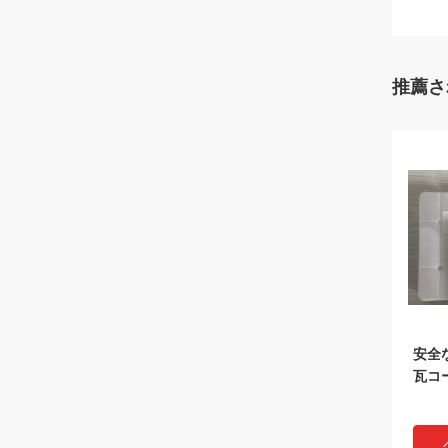
推薦さ
安全
瓦コ