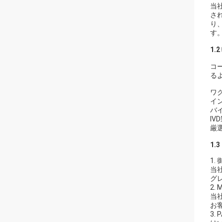
当
さ
り
す
1.
コ
る
ワ
イ
バ
I
厳
1.3
1
当
グ
2.
当
お
3.