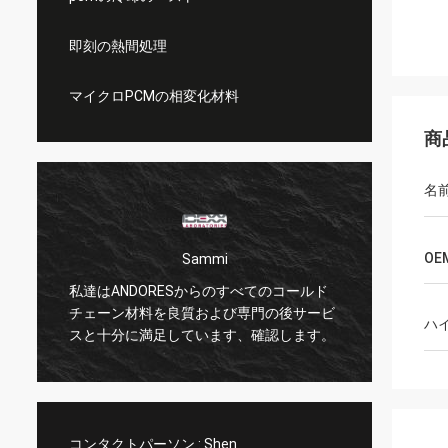
即刻の熱間処理
マイクロPCMの相変化材料
商
名
OE
Sammi
リーヴェン
RESからのすべてのコールド
冷却PCMのパッドは正常なPCM
を良質および専門の後サービ
大きいよりそうそっとsaftyであ
ハ
足しています、確認します。
コンタクトパーソン :
Shen