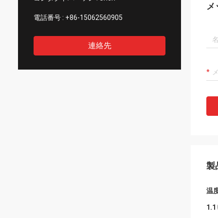
メ
電話番号 :
+86-15062560905
連絡先
製
温
1.