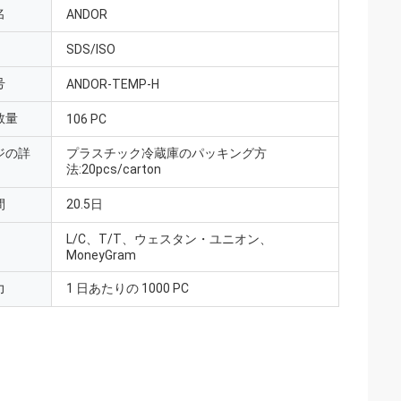
名
ANDOR
SDS/ISO
号
ANDOR-TEMP-H
数量
106 PC
ジの詳
プラスチック冷蔵庫のパッキング方
法:20pcs/carton
間
20.5日
L/C、T/T、ウェスタン・ユニオン、
MoneyGram
力
1 日あたりの 1000 PC