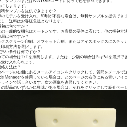
い、サンプルまたはPANTONEコードに従って色を作成できます。
量にもよります。
. 無料サンプルを提供できますか？
存のモデルを受け入れ、印刷が不要な場合は、無料サンプルを提供でき
だし、送料はお客様負担となります。
 梱包は何ですか？
社の一般的な梱包はカートンです。お客様の要件に応じて、他の梱包方
 印刷は何ですか？
ルクスクリーン印刷、オフセット印刷、またはアイスボックスにステッ
な印刷方法を選択します。
 支払い条件は何ですか？
ての場合はT/Tを推奨します。または、少額の場合はPayPalを選択できます。
も受け入れられます。
 連絡方法は？
のページの右側にあるメールアイコンをクリックして、質問をメールで
rade Managerを使用している場合は、どのページの右側にある青いア
ンラインで話し合います。次の画像を参照してください。
社の製品のいずれかに興味がある場合は、それをクリックして紹介ペー